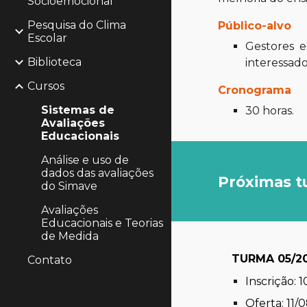
Socioemocional
Pesquisa do Clima
Público-alvo
Escolar
Gestores e
Biblioteca
interessado
Cursos
Cronograma
Sistemas de
30 horas.
Avaliações
Educacionais
Análise e uso de
dados das avaliações
Próximas 
do Simave
Avaliações
Educacionais e Teorias
de Medida
TURMA 05/2
Contato
Inscrição: 
Oferta: 11/