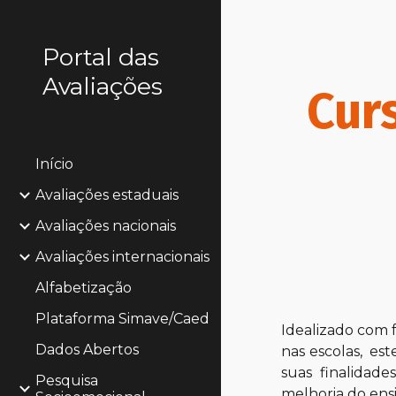
Sk
Portal das
Avaliações
Cur
Início
Avaliações estaduais
Avaliações nacionais
Avaliações internacionais
Alfabetização
Plataforma Simave/Caed
Idealizado com 
Dados Abertos
nas escolas, est
suas finalidade
Pesquisa
melhoria do ens