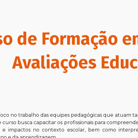
ip to main content
Skip to navigat
so de Formação e
Avaliações Educ
foco no trabalho das equipes pedagógicas que atuam ta
e curso busca capacitar os profissionais para compreender
s e impactos no contexto escolar, bem como interpret
ino e da aprendizagem.