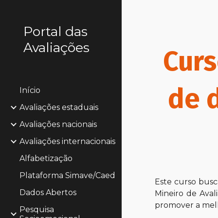
Sk
Portal das
Avaliações
Cur
de 
Início
Avaliações estaduais
Avaliações nacionais
Avaliações internacionais
Alfabetização
Plataforma Simave/Caed
E
ste curso bus
Dados Abertos
Mineiro de Aval
promover a melh
Pesquisa