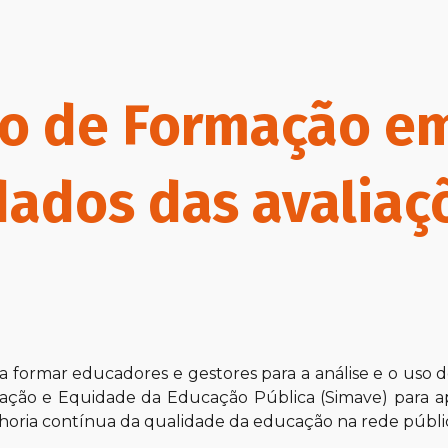
ip to main content
Skip to navigat
so de Formação e
dados das avaliaç
ca
formar educadores e gestores para a análise e o uso 
iação e Equidade da Educação Pública (Simave) para 
oria contínua da qualidade da educação na rede públi