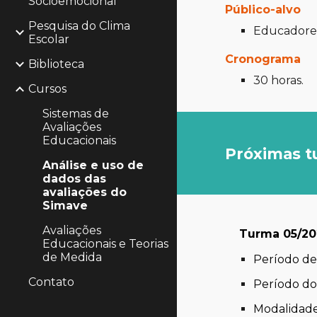
Socioemocional
Público-alvo
Pesquisa do Clima
Educadores
Escolar
Cronograma
Biblioteca
30 horas.
Cursos
Sistemas de
Avaliações
Educacionais
Próximas 
Análise e uso de
dados das
avaliações do
Simave
Avaliações
Turma 05/2
Educacionais e Teorias
de Medida
Período de 
Contato
Período do
Modalidade: