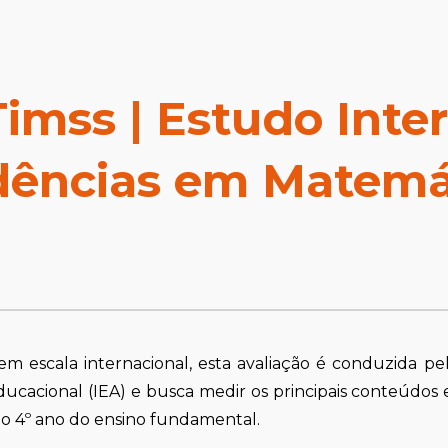
ip to main content
Skip to navigat
Timss
|
Estudo Inte
ências em Matemát
 escala internacional, esta avaliação é conduzida pel
cacional (IEA) e busca medir
os principais conteúdos
o 4º ano do ensino fundamental.