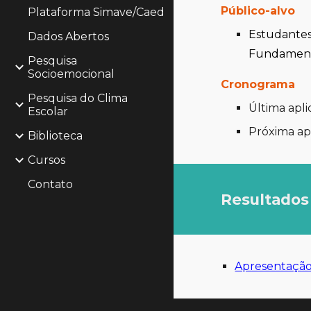
Público-alvo
Plataforma Simave/Caed
Estudantes
Dados Abertos
Fundament
Pesquisa
Socioemocional
Cronograma
Pesquisa do Clima
Última a
pli
Escolar
Próxima apl
Biblioteca
Cursos
Contato
Resultados
Apresentação