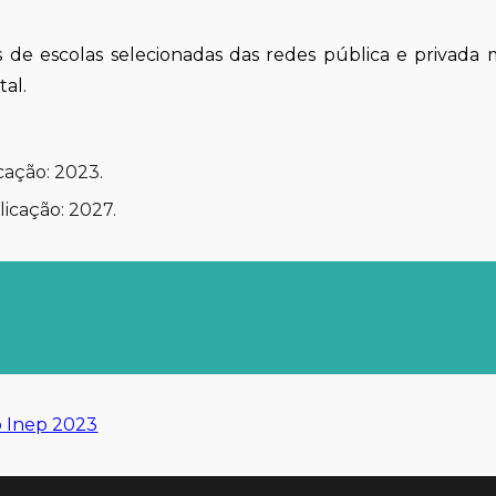
 de escolas selecionadas das redes pública e privada
al.
cação:
2023
.
icação: 2027.
 Inep 2023